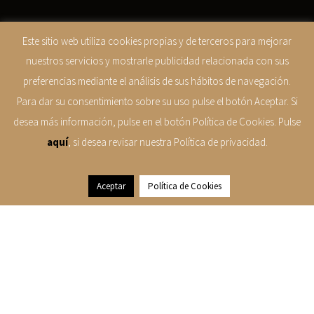
Este sitio web utiliza cookies propias y de terceros para mejorar
nuestros servicios y mostrarle publicidad relacionada con sus
preferencias mediante el análisis de sus hábitos de navegación.
Para dar su consentimiento sobre su uso pulse el botón Aceptar. Si
desea más información, pulse en el botón Política de Cookies. Pulse
aquí
, si desea revisar nuestra Política de privacidad.
Aceptar
Política de Cookies
HAZ ALGO QUE AMES Y NO